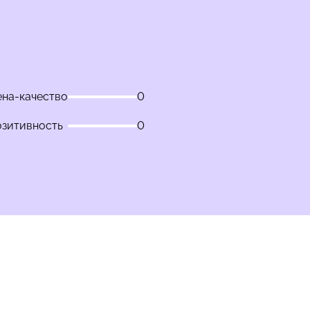
на-качество
0
озитивность
0