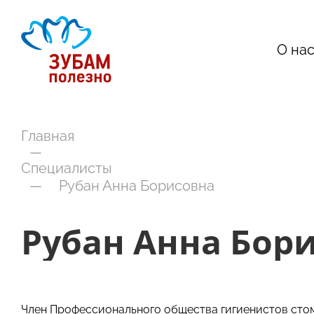
О на
Главная
—
Специалисты
—
Рубан Анна Борисовна
Рубан Анна Бор
Член Профессионального общества гигиенистов сто