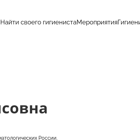
с
Найти своего гигиениста
Мероприятия
Гигиен
исовна
матологических России.