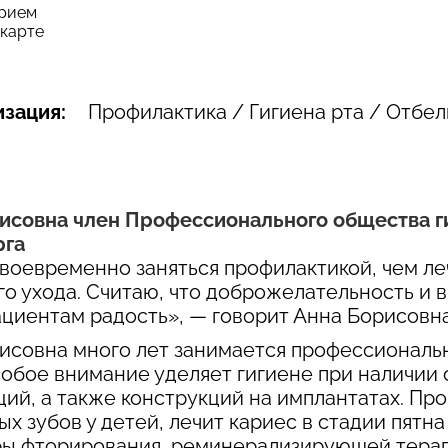
прием
 карте
зация:
Профилактика / Гигиена рта / Отбе
исовна член Профессионального общества г
рга
воевременно заняться профилактикой, чем ле
о ухода. Считаю, что доброжелательность и 
ациентам радость», — говорит Анна Борисовна
исовна много лет занимается профессиональн
собое внимание уделяет гигиене при наличии
ций, а также конструкций на имплантатах. П
ых зубов у детей, лечит кариес в стадии пятн
ы фторирования, реминерализирующей терапи