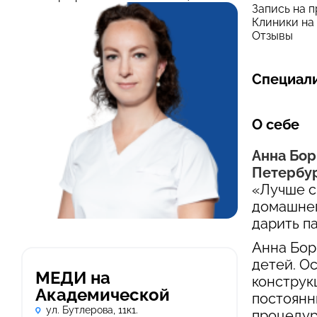
Запись на 
Клиники на
Отзывы
Специали
О себе
Анна Бор
Петербу
«Лучше с
домашнег
дарить п
Анна Бор
детей. О
МЕДИ на
конструк
Академической
постоянн
ул. Бутлерова, 11к1.
процедур