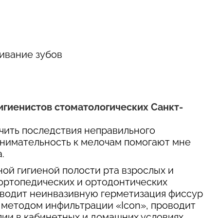
ливание зубов
игиенистов стоматологических Санкт-
чить последствия неправильного
внимательность к мелочам помогают мне
.
ой гигиеной полости рта взрослых и
 ортопедических и ортодонтических
роводит неинвазивную герметизация фиссур
а методом инфильтрации «Icon», проводит
и в кабинетных и домашних условиях.