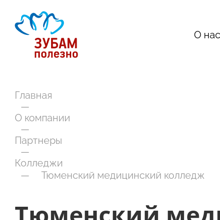
О на
Главная
—
О компании
—
Партнеры
—
Колледжи
—
Тюменский медицинский колледж
Тюменский мед