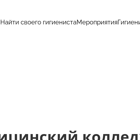
с
Найти своего гигиениста
Мероприятия
Гигиен
ицинский колле