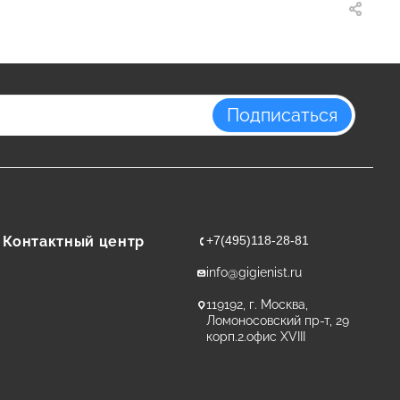
Подписаться
Контактный центр
+7(495)118-28-81
info@gigienist.ru
119192, г. Москва,
Ломоносовский пр-т, 29
корп.2.офис XVIII