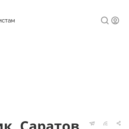
истам
к, Саратов