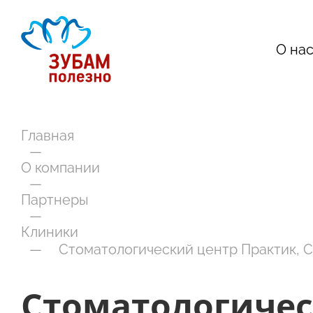
О на
Главная
—
О компании
—
Партнеры
—
Клиники
—
Стоматологический центр Практик, 
Стоматологичес