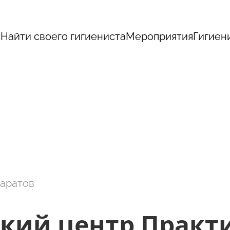
с
Найти своего гигиениста
Мероприятия
Гигиен
Саратов
кий центр Практи